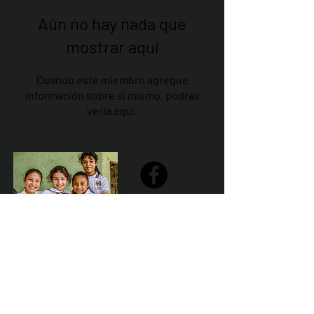
Aún no hay nada que
mostrar aquí
Cuando este miembro agregue
información sobre sí mismo, podrás
verla aquí.
Share
Declaración de la misión de Sailfest: crear un futuro más
prometedor para los niños menos favorecidos de
Zihuatanejo proporcionando escuelas seguras,
saludables y sostenibles que promuevan un ambiente de
aprendizaje positivo.
Por Los NInos del Municipio de Zihua AC *reg