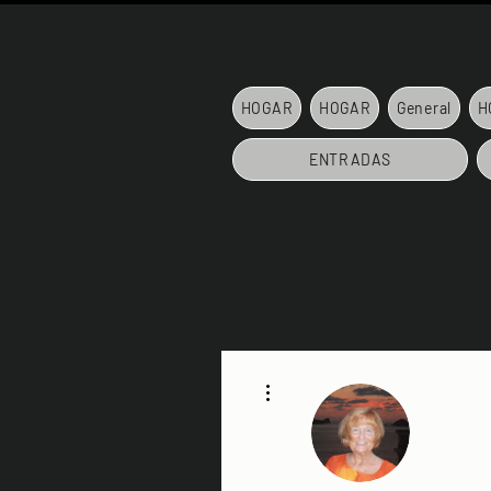
HOGAR
HOGAR
General
H
ENTRADAS
Más acciones