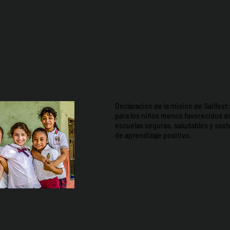
Declaración de la misión de Sailfes
para los niños menos favorecidos d
escuelas seguras, saludables y so
de aprendizaje positivo.
Por Los NInos del Mun
NMZ18