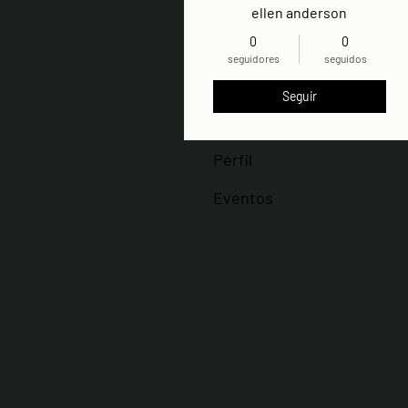
ellen anderson
0
0
seguidores
seguidos
Seguir
Perfil
Eventos