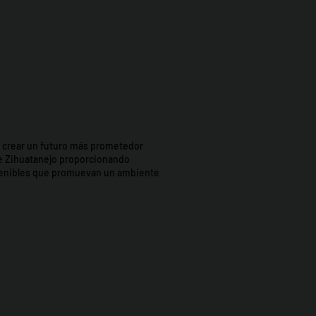
t: crear un futuro más prometedor
e Zihuatanejo proporcionando
stenibles que promuevan un ambiente
icipio de Zihua AC *reg
0426EJ3