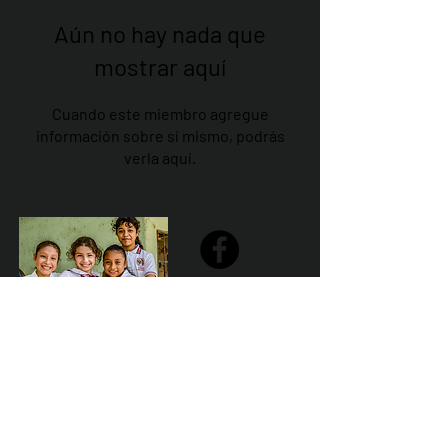
Aún no hay nada que
mostrar aquí
Cuando este miembro agregue
información sobre sí mismo, podrás
verla aquí.
Share
Declaración de la misión de Sailfest: crear un futuro más
prometedor para los niños menos favorecidos de
Zihuatanejo proporcionando escuelas seguras,
saludables y sostenibles que promuevan un ambiente de
aprendizaje positivo.
Por Los NInos del Municipio de Zihua AC *reg