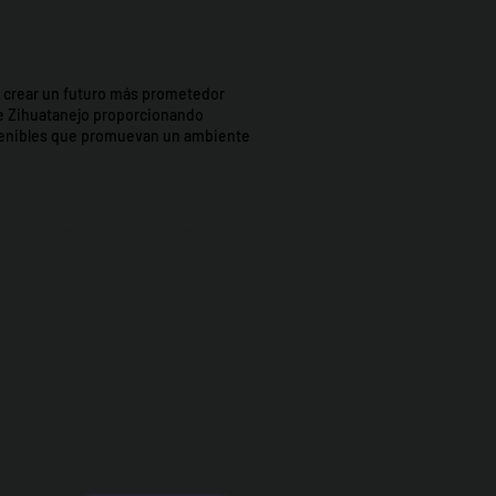
t: crear un futuro más prometedor
e Zihuatanejo proporcionando
stenibles que promuevan un ambiente
icipio de Zihua AC *reg
0426EJ3