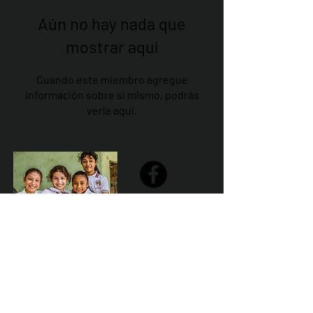
Aún no hay nada que
mostrar aquí
Cuando este miembro agregue
información sobre sí mismo, podrás
verla aquí.
Share
Declaración de la misión de Sailfest: crear un futuro más
prometedor para los niños menos favorecidos de
Zihuatanejo proporcionando escuelas seguras,
saludables y sostenibles que promuevan un ambiente de
aprendizaje positivo.
Por Los NInos del Municipio de Zihua AC *reg