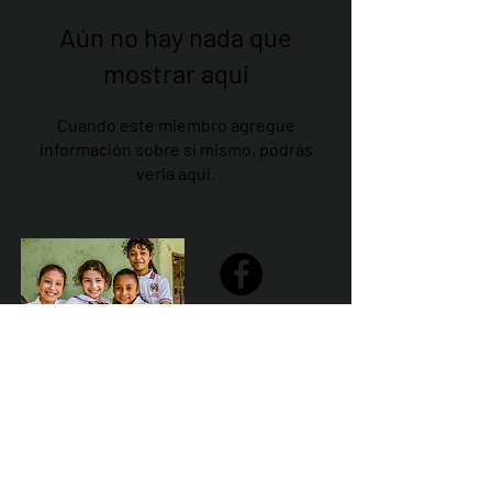
Aún no hay nada que
mostrar aquí
Cuando este miembro agregue
información sobre sí mismo, podrás
verla aquí.
Share
Declaración de la misión de Sailfest: crear un futuro más
prometedor para los niños menos favorecidos de
Zihuatanejo proporcionando escuelas seguras,
saludables y sostenibles que promuevan un ambiente de
aprendizaje positivo.
Por Los NInos del Municipio de Zihua AC *reg