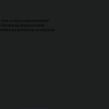
t: crear un futuro más prometedor
e Zihuatanejo proporcionando
stenibles que promuevan un ambiente
icipio de Zihua AC *reg
0426EJ3