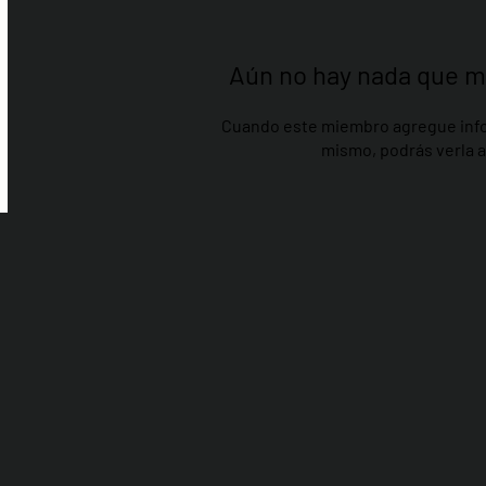
Aún no hay nada que m
Cuando este miembro agregue info
mismo, podrás verla a