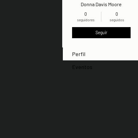
Donna Davis Moore
0
0
seguidores
seguidos
Seguir
Perfil
Eventos