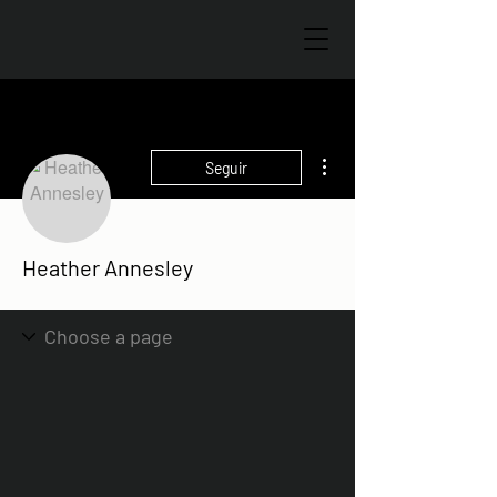
Más acciones
Seguir
Heather Annesley