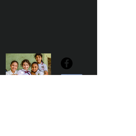
Share
Declaración de la misión de Sailfest: crear un futuro más
prometedor para los niños menos favorecidos de
Zihuatanejo proporcionando escuelas seguras,
saludables y sostenibles que promuevan un ambiente de
aprendizaje positivo.
Por Los NInos del Municipio de Zihua AC *reg
NMZ180426EJ3
© 2023 Marketing para el bien. Desarrollado y