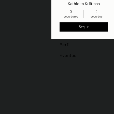
Kathleen Kriitmaa
0
0
seguidores
seguidos
Seguir
Perfil
Eventos