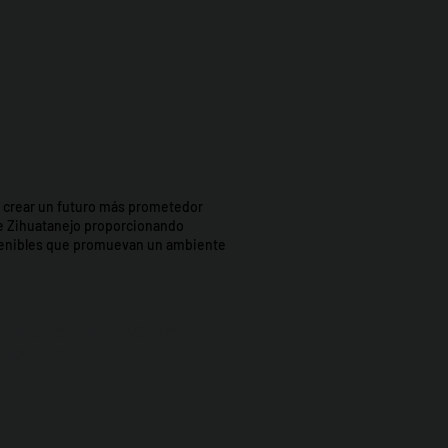
t: crear un futuro más prometedor
e Zihuatanejo proporcionando
stenibles que promuevan un ambiente
icipio de Zihua AC *reg
0426EJ3