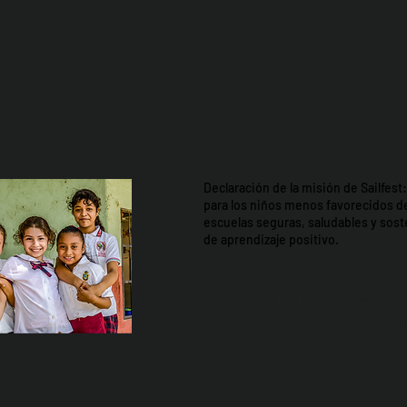
Declaración de la misión de Sailfes
para los niños menos favorecidos d
escuelas seguras, saludables y so
de aprendizaje positivo.
Por Los NInos del Mun
NMZ18