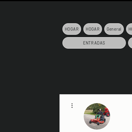
HOGAR
HOGAR
General
H
ENTRADAS
Más acciones