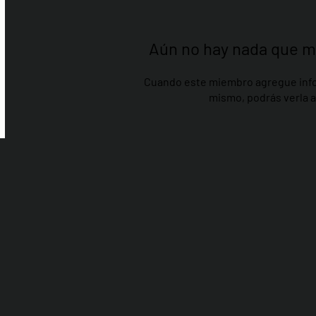
Aún no hay nada que m
Cuando este miembro agregue info
mismo, podrás verla a