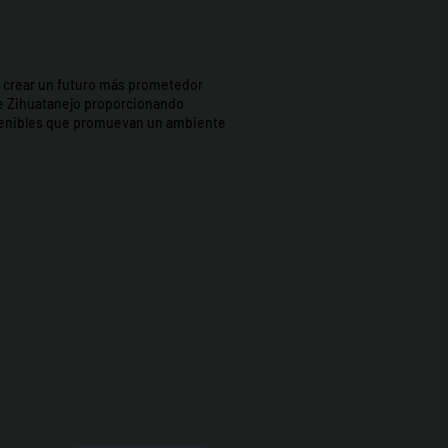
t: crear un futuro más prometedor
e Zihuatanejo proporcionando
stenibles que promuevan un ambiente
icipio de Zihua AC *reg
0426EJ3