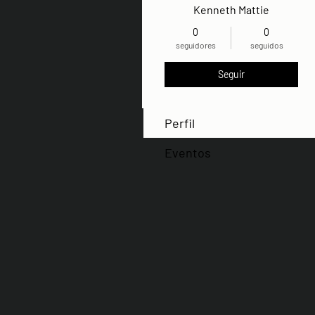
Kenneth Mattie
0
0
seguidores
seguidos
Seguir
Perfil
Eventos