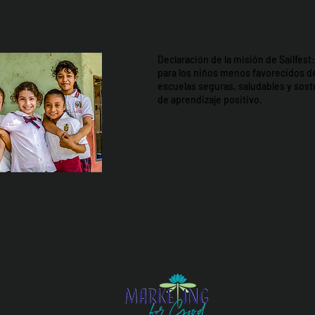
Declaración de la misión de Sailfes
para los niños menos favorecidos d
escuelas seguras, saludables y so
de aprendizaje positivo.
Por Los NInos del Mun
NMZ18