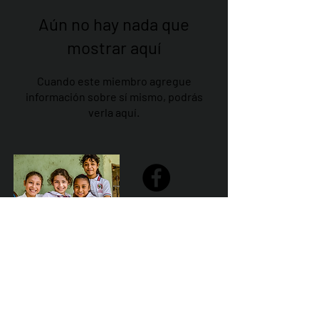
Aún no hay nada que
mostrar aquí
Cuando este miembro agregue
información sobre sí mismo, podrás
verla aquí.
Share
Declaración de la misión de Sailfest: crear un futuro más
prometedor para los niños menos favorecidos de
Zihuatanejo proporcionando escuelas seguras,
saludables y sostenibles que promuevan un ambiente de
aprendizaje positivo.
Por Los NInos del Municipio de Zihua AC *reg