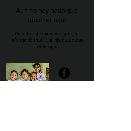
Aún no hay nada que
mostrar aquí
Cuando este miembro agregue
información sobre sí mismo, podrás
verla aquí.
Share
Declaración de la misión de Sailfest: crear un futuro más
prometedor para los niños menos favorecidos de
Zihuatanejo proporcionando escuelas seguras,
saludables y sostenibles que promuevan un ambiente de
aprendizaje positivo.
Por Los NInos del Municipio de Zihua AC *reg