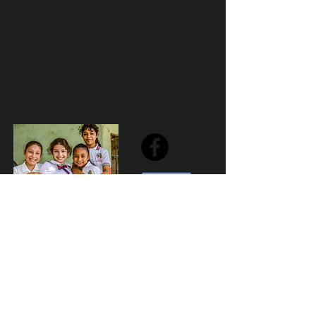
Share
Declaración de la misión de Sailfest: crear un futuro más
prometedor para los niños menos favorecidos de
Zihuatanejo proporcionando escuelas seguras,
saludables y sostenibles que promuevan un ambiente de
aprendizaje positivo.
Por Los NInos del Municipio de Zihua AC *reg
NMZ180426EJ3
© 2023 Marketing para el bien. Desarrollado y