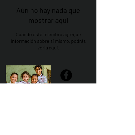
Aún no hay nada que
mostrar aquí
Cuando este miembro agregue
información sobre sí mismo, podrás
verla aquí.
Share
Declaración de la misión de Sailfest: crear un futuro más
prometedor para los niños menos favorecidos de
Zihuatanejo proporcionando escuelas seguras,
saludables y sostenibles que promuevan un ambiente de
aprendizaje positivo.
Por Los NInos del Municipio de Zihua AC *reg