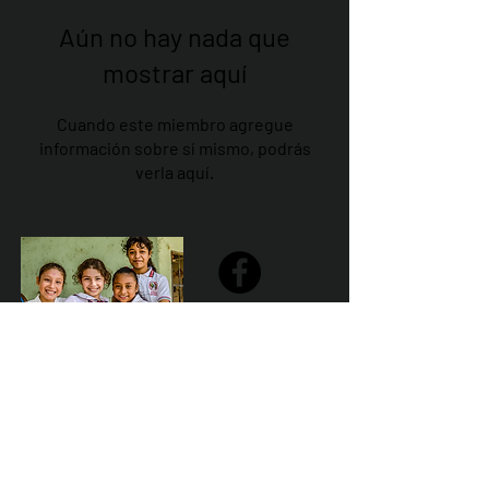
Aún no hay nada que
mostrar aquí
Cuando este miembro agregue
información sobre sí mismo, podrás
verla aquí.
Share
Declaración de la misión de Sailfest: crear un futuro más
prometedor para los niños menos favorecidos de
Zihuatanejo proporcionando escuelas seguras,
saludables y sostenibles que promuevan un ambiente de
aprendizaje positivo.
Por Los NInos del Municipio de Zihua AC *reg