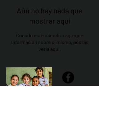
Aún no hay nada que
mostrar aquí
Cuando este miembro agregue
información sobre sí mismo, podrás
verla aquí.
Share
Declaración de la misión de Sailfest: crear un futuro más
prometedor para los niños menos favorecidos de
Zihuatanejo proporcionando escuelas seguras,
saludables y sostenibles que promuevan un ambiente de
aprendizaje positivo.
Por Los NInos del Municipio de Zihua AC *reg