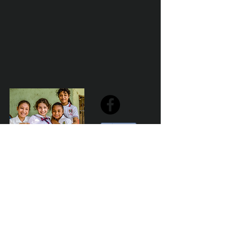
Share
Declaración de la misión de Sailfest: crear un futuro más
prometedor para los niños menos favorecidos de
Zihuatanejo proporcionando escuelas seguras,
saludables y sostenibles que promuevan un ambiente de
aprendizaje positivo.
Por Los NInos del Municipio de Zihua AC *reg
NMZ180426EJ3
© 2023 Marketing para el bien. Desarrollado y