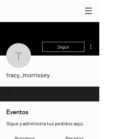
Más acciones
Seguir
tracy_morrissey
tracy_morrissey
Eventos
Sigue y administra tus pedidos aquí.
Próximos
Pasados