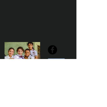
Share
Declaración de la misión de Sailfest: crear un futuro más
prometedor para los niños menos favorecidos de
Zihuatanejo proporcionando escuelas seguras,
saludables y sostenibles que promuevan un ambiente de
aprendizaje positivo.
Por Los NInos del Municipio de Zihua AC *reg
NMZ180426EJ3
© 2023 Marketing para el bien. Desarrollado y