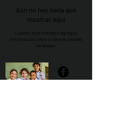
Aún no hay nada que
mostrar aquí
Cuando este miembro agregue
información sobre sí mismo, podrás
verla aquí.
Share
Declaración de la misión de Sailfest: crear un futuro más
prometedor para los niños menos favorecidos de
Zihuatanejo proporcionando escuelas seguras,
saludables y sostenibles que promuevan un ambiente de
aprendizaje positivo.
Por Los NInos del Municipio de Zihua AC *reg