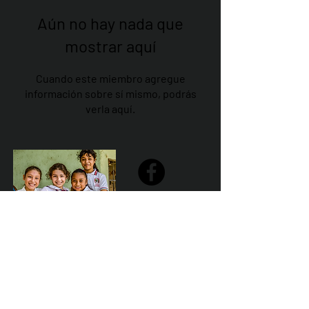
Aún no hay nada que
mostrar aquí
Cuando este miembro agregue
información sobre sí mismo, podrás
verla aquí.
Share
Declaración de la misión de Sailfest: crear un futuro más
prometedor para los niños menos favorecidos de
Zihuatanejo proporcionando escuelas seguras,
saludables y sostenibles que promuevan un ambiente de
aprendizaje positivo.
Por Los NInos del Municipio de Zihua AC *reg