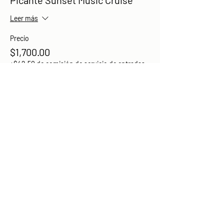
Picante Sunset Music Cruise
Leer más
Precio
$1,700.00
+$42.50 de comisión de servicio de entradas
Compartir este evento
Share