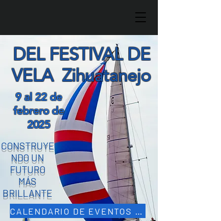
DEL FESTIVAL DE
VELA Zihuatanejo
9 al 22 de
febrero de
2025
CONSTRUYE
NDO UN
FUTURO
MÁS
BRILLANTE
CALENDARIO DE EVENTOS 2025