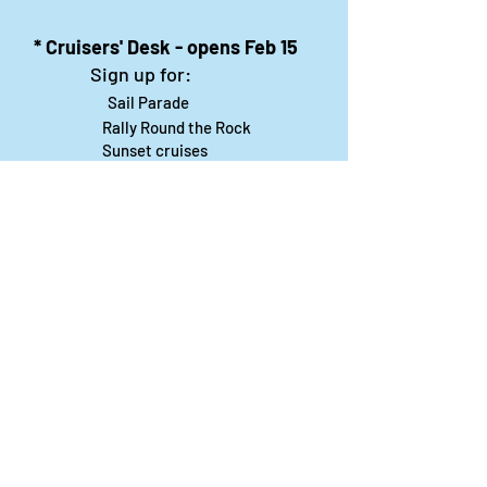
* Cruisers' Desk - opens Feb 15
Sign up for:
Sail Parade
Rally Round the Rock
Sunset cruises
Music cruises
Share
Declaración de la misión de Sailfest: crear un futuro más
prometedor para los niños menos favorecidos de
Zihuatanejo proporcionando escuelas seguras,
saludables y sostenibles que promuevan un ambiente de
aprendizaje positivo.
Por Los NInos del Municipio de Zihua AC *reg