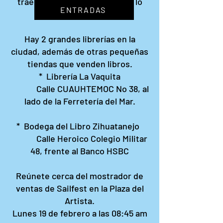
traer un libro para donarlo, te lo
ENTRADAS
agradeceríamos.
Hay 2 grandes librerías en la
ciudad, además de otras pequeñas
tiendas que venden libros.
* Librería La Vaquita
Calle CUAUHTEMOC No 38, al
lado de la Ferretería del Mar.
* Bodega del Libro Zihuatanejo
Calle Heroico Colegio Militar
48, frente al Banco HSBC
Reúnete cerca del mostrador de
ventas de Sailfest en la Plaza del
Artista.
Lunes 19 de febrero a las 08:45 am