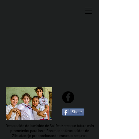
Share
Declaración de la misión de Sailfest: crear un futuro más
prometedor para los niños menos favorecidos de
Zihuatanejo proporcionando escuelas seguras,