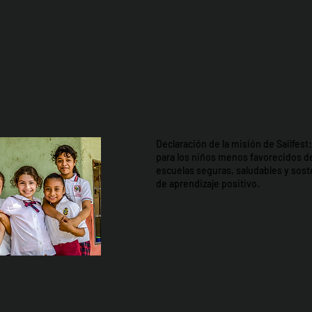
Declaración de la misión de Sailfes
para los niños menos favorecidos d
escuelas seguras, saludables y so
de aprendizaje positivo.
Por Los NInos del Mun
NMZ18