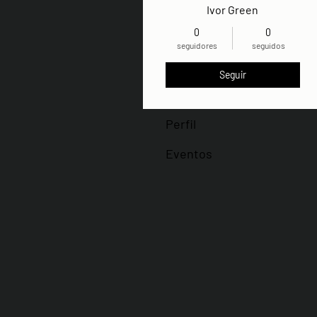
Ivor Green
0
0
seguidores
seguidos
Seguir
Perfil
Eventos