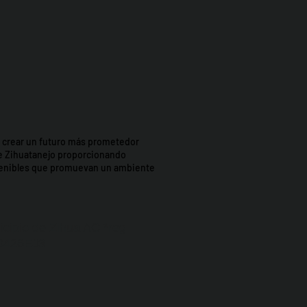
t: crear un futuro más prometedor
e Zihuatanejo proporcionando
stenibles que promuevan un ambiente
icipio de Zihua AC *reg
0426EJ3