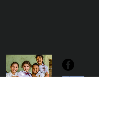
Share
Declaración de la misión de Sailfest: crear un futuro más
prometedor para los niños menos favorecidos de
Zihuatanejo proporcionando escuelas seguras,
saludables y sostenibles que promuevan un ambiente de
aprendizaje positivo.
Por Los NInos del Municipio de Zihua AC *reg
NMZ180426EJ3
© 2023 Marketing para el bien. Desarrollado y