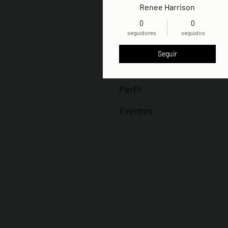
Renee Harrison
0
0
seguidores
seguidos
Seguir
Perfil
Eventos