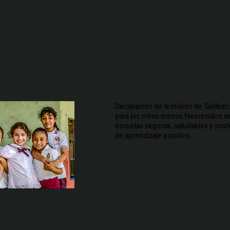
Declaración de la misión de Sailfes
para los niños menos favorecidos d
escuelas seguras, saludables y so
de aprendizaje positivo.
Por Los NInos del Mun
NMZ18