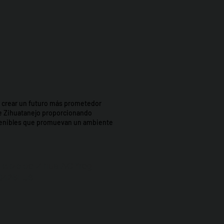
t: crear un futuro más prometedor
e Zihuatanejo proporcionando
stenibles que promuevan un ambiente
icipio de Zihua AC *reg
0426EJ3