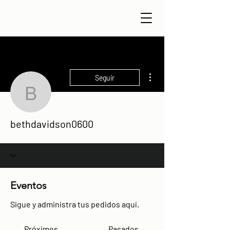
Más acciones
Seguir
bethdavidson0600
bethdavidson0600
Eventos
Sigue y administra tus pedidos aquí.
Próximos
Pasados