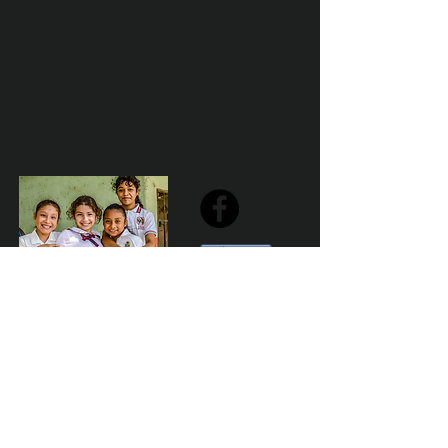
Share
Declaración de la misión de Sailfest: crear un futuro más
prometedor para los niños menos favorecidos de
Zihuatanejo proporcionando escuelas seguras,
saludables y sostenibles que promuevan un ambiente de
aprendizaje positivo.
Por Los NInos del Municipio de Zihua AC *reg
NMZ180426EJ3
© 2023 Marketing para el bien. Desarrollado y