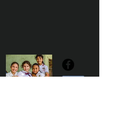
Share
Declaración de la misión de Sailfest: crear un futuro más
prometedor para los niños menos favorecidos de
Zihuatanejo proporcionando escuelas seguras,
saludables y sostenibles que promuevan un ambiente de
aprendizaje positivo.
Por Los NInos del Municipio de Zihua AC *reg
NMZ180426EJ3
© 2023 Marketing para el bien. Desarrollado y