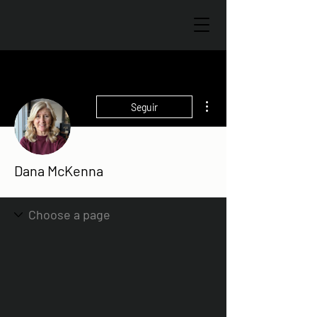
Más acciones
Seguir
Dana McKenna