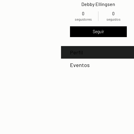
Debby Ellingsen
0
0
seguidores
seguidos
Seguir
Perfil
Eventos