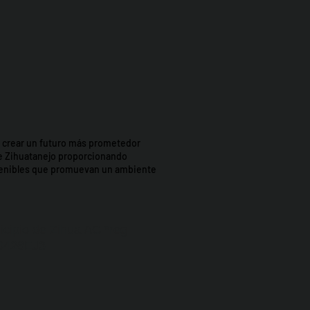
t: crear un futuro más prometedor
e Zihuatanejo proporcionando
stenibles que promuevan un ambiente
icipio de Zihua AC *reg
0426EJ3