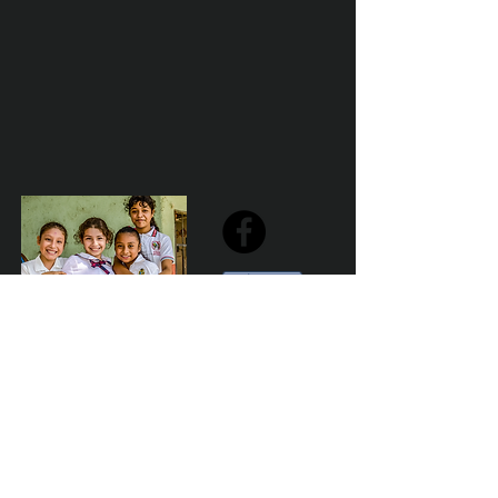
Share
Declaración de la misión de Sailfest: crear un futuro más
prometedor para los niños menos favorecidos de
Zihuatanejo proporcionando escuelas seguras,
saludables y sostenibles que promuevan un ambiente de
aprendizaje positivo.
Por Los NInos del Municipio de Zihua AC *reg
NMZ180426EJ3
© 2023 Marketing para el bien. Desarrollado y