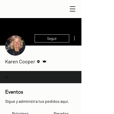
Más acciones
Seguir
Editor
Administrador
Karen Cooper
Eventos
Sigue y administra tus pedidos aquí.
Próximos
Pasados