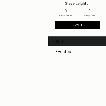
Steve Leighton
0
0
seguidores
seguidos
Seguir
Perfil
Eventos