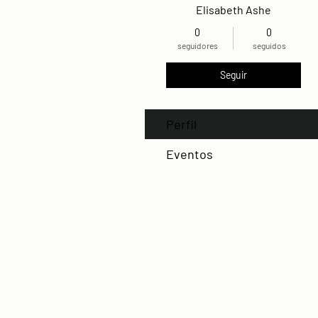
Elisabeth Ashe
0
0
seguidores
seguidos
Seguir
Perfil
Eventos