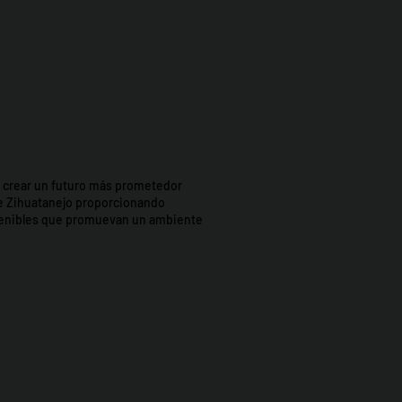
t: crear un futuro más prometedor
e Zihuatanejo proporcionando
stenibles que promuevan un ambiente
icipio de Zihua AC *reg
0426EJ3