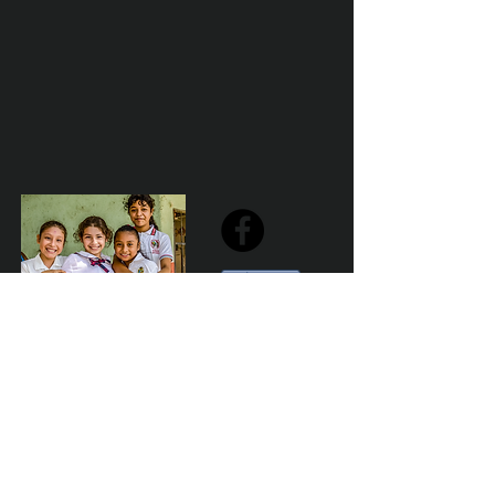
Share
Declaración de la misión de Sailfest: crear un futuro más
prometedor para los niños menos favorecidos de
Zihuatanejo proporcionando escuelas seguras,
saludables y sostenibles que promuevan un ambiente de
aprendizaje positivo.
Por Los NInos del Municipio de Zihua AC *reg
NMZ180426EJ3
© 2023 Marketing para el bien. Desarrollado y