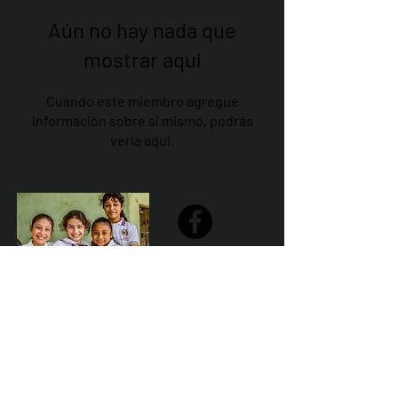
Aún no hay nada que
mostrar aquí
Cuando este miembro agregue
información sobre sí mismo, podrás
verla aquí.
Share
Declaración de la misión de Sailfest: crear un futuro más
prometedor para los niños menos favorecidos de
Zihuatanejo proporcionando escuelas seguras,
saludables y sostenibles que promuevan un ambiente de
aprendizaje positivo.
Por Los NInos del Municipio de Zihua AC *reg