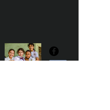
Share
Declaración de la misión de Sailfest: crear un futuro más
prometedor para los niños menos favorecidos de
Zihuatanejo proporcionando escuelas seguras,
saludables y sostenibles que promuevan un ambiente de
aprendizaje positivo.
Por Los NInos del Municipio de Zihua AC *reg
NMZ180426EJ3
© 2023 Marketing para el bien. Desarrollado y