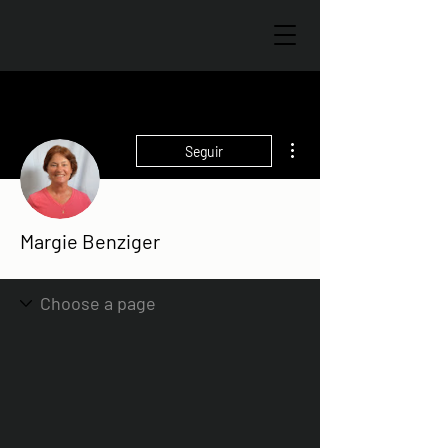
Más acciones
Seguir
Margie Benziger