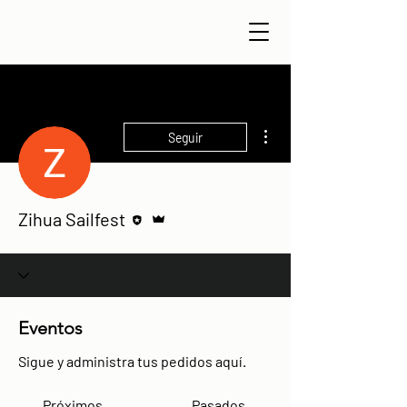
Más acciones
Seguir
Editor
Administrador
Zihua Sailfest
Eventos
Sigue y administra tus pedidos aquí.
Próximos
Pasados